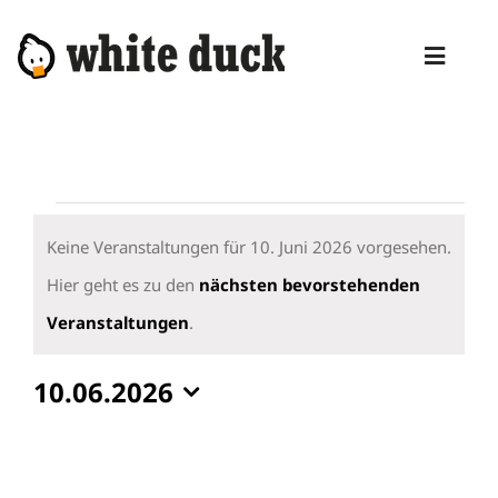
Zum
Inhalt
Toggl
springen
Naviga
HOME
KOMPETENZEN
Veranstaltungen
DIENSTLEISTUNGEN
für
Keine Veranstaltungen für 10. Juni 2026 vorgesehen.
10.
Hier geht es zu den
nächsten bevorstehenden
MANAGED SERVICES
Hinweis
Juni
Veranstaltungen
.
PRODUKTE
2026
10.06.2026
BLOG
Datum
ABOUT
wählen.