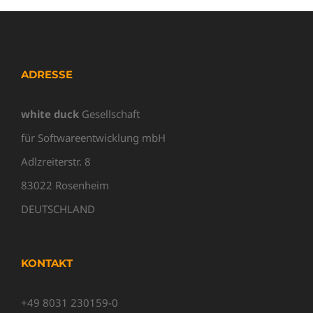
ADRESSE
white duck
Gesellschaft
für Softwareentwicklung mbH
Adlzreiterstr. 8
83022 Rosenheim
DEUTSCHLAND
KONTAKT
+49 8031 230159-0