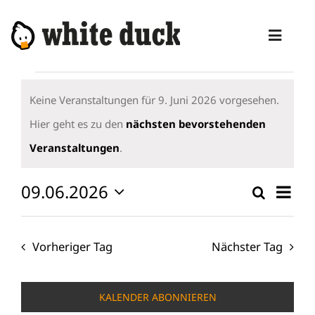
Zum
Inhalt
Toggl
springen
Naviga
Veranstaltungen
HOME
für
Keine Veranstaltungen für 9. Juni 2026 vorgesehen.
KOMPETENZEN
9.
Hier geht es zu den
nächsten bevorstehenden
Hinweis
Juni
Veranstaltungen
.
DIENSTLEISTUNGEN
2026
MANAGED SERVICES
09.06.2026
Vera
Suche
Verans
Tag
Ansi
Datum
PRODUKTE
Suche
wählen.
Navi
und
Vorheriger Tag
Nächster Tag
BLOG
Ansicht
ABOUT
Naviga
KALENDER ABONNIEREN