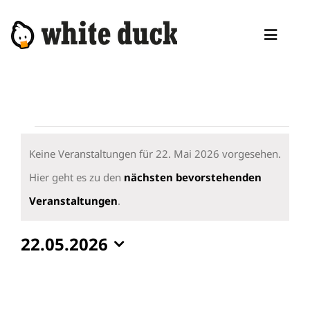
Zum
Inhalt
Toggl
springen
Naviga
HOME
KOMPETENZEN
Veranstaltungen
DIENSTLEISTUNGEN
für
Keine Veranstaltungen für 22. Mai 2026 vorgesehen.
22.
Hier geht es zu den
nächsten bevorstehenden
MANAGED SERVICES
Hinweis
Mai
Veranstaltungen
.
PRODUKTE
2026
22.05.2026
BLOG
Datum
ABOUT
wählen.