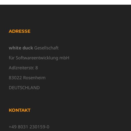
ADRESSE
white duck
Gesellschaft
für Softwareentwicklung mbH
Adlzreiterstr. 8
83022 Rosenheim
DEUTSCHLAND
KONTAKT
+49 8031 230159-0