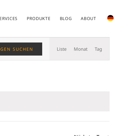
ERVICES
PRODUKTE
BLOG
ABOUT
Veranstaltung
Liste
Monat
Tag
NGEN SUCHEN
Ansichten-
Navigation