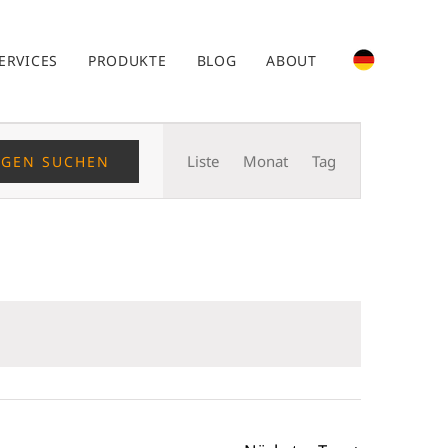
ERVICES
PRODUKTE
BLOG
ABOUT
Veranstaltung
Liste
Monat
Tag
NGEN SUCHEN
Ansichten-
Navigation