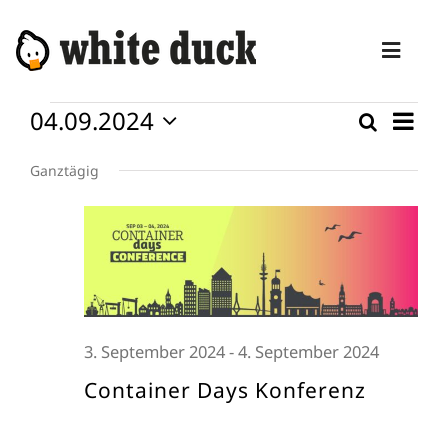
Zum
Inhalt
Toggl
springen
Naviga
Veranstaltungen
04.09.2024
Vera
Suche
HOME
Verans
Tag
Ansi
für
Datum
Suche
wählen.
KOMPETENZEN
Navi
Ganztägig
4.
und
September
DIENSTLEISTUNGEN
Ansicht
2024
Naviga
MANAGED SERVICES
PRODUKTE
3. September 2024
-
4. September 2024
BLOG
Container Days Konferenz
ABOUT