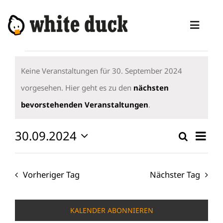
Zum
Inhalt
Toggl
springen
Naviga
Veranstaltungen
HOME
für
Keine Veranstaltungen für 30. September 2024
KOMPETENZEN
30.
vorgesehen. Hier geht es zu den
nächsten
Hinweis
September
bevorstehenden Veranstaltungen
.
DIENSTLEISTUNGEN
2024
MANAGED SERVICES
30.09.2024
Vera
Suche
Verans
Tag
Ansi
Datum
PRODUKTE
Suche
wählen.
Navi
und
Vorheriger Tag
Nächster Tag
BLOG
Ansicht
ABOUT
Naviga
KALENDER ABONNIEREN