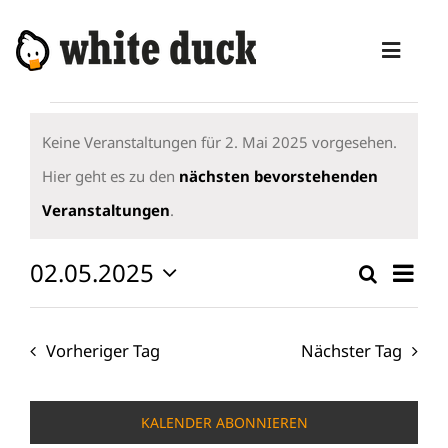
Zum
Inhalt
Toggl
springen
Naviga
Veranstaltungen
HOME
für
Keine Veranstaltungen für 2. Mai 2025 vorgesehen.
KOMPETENZEN
2.
Hier geht es zu den
nächsten bevorstehenden
Hinweis
Mai
Veranstaltungen
.
DIENSTLEISTUNGEN
2025
MANAGED SERVICES
02.05.2025
Vera
Suche
Verans
Tag
Ansi
Datum
PRODUKTE
Suche
wählen.
Navi
und
Vorheriger Tag
Nächster Tag
BLOG
Ansicht
ABOUT
Naviga
KALENDER ABONNIEREN