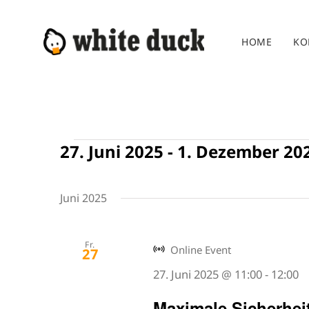
Zum
Inhalt
HOME
KO
springen
Veranstaltungen
27. Juni 2025
 - 
1. Dezember 20
Datum
wählen.
Juni 2025
Fr.
Online Event
27
27. Juni 2025 @ 11:00
-
12:00
Maximale Sicherhei