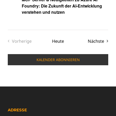
Foundry: Die Zukunft der AI-Entwicklung
verstehen und nutzen
Veran
Vorherige
Heute
Nächste
Veranstaltungen
KALENDER ABONNIEREN
ADRESSE