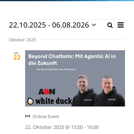
Veranstaltungen
22.10.2025
 - 
06.08.2026
Vera
Suche
Verans
Liste
Ansi
Datum
Suche
wählen.
Navi
Oktober 2025
und
Mi.
Ansicht
22
Naviga
Online Event
22. Oktober 2025 @ 15:00
-
16:00