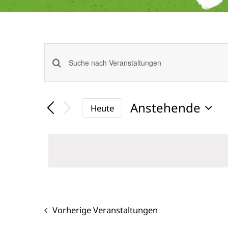
Veranstaltungen
Veranstaltungen
Bitte
Suche
Schlüsselwort
Anstehende
eingeben.
Heute
und
Datum
Suche
Ansichten,
wählen.
nach
Navigation
Veranstaltungen
Schlüsselwort.
Vorherige
Veranstaltungen