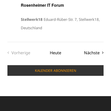
Rosenheimer IT Forum
Stellwerk18
Eduard-Rüber-Str. 7, Stellwerk18,
Deutschland
Veran
Vorherige
Heute
Nächste
Veranstaltungen
KALENDER ABONNIEREN