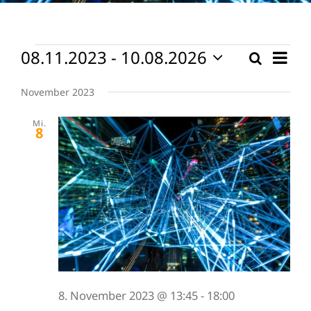
Veranstaltungen
08.11.2023
 - 
10.08.2026
Vera
Suche
Verans
Liste
Ansi
Datum
Suche
wählen.
Navi
November 2023
und
Mi.
Ansicht
8
Naviga
8. November 2023 @ 13:45
-
18:00