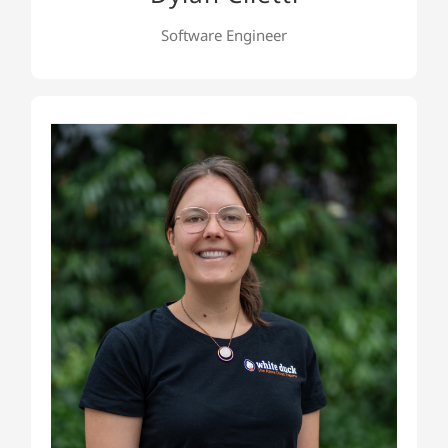
Software Engineer
Eva Kallrath
Eva ist unsere Platform & Kubernetes Engineer
und begleitet Kunden auf ihrem Weg zu
modernen Cloud- und Plattformlösungen. Ihr
Fokus liegt auf Kubernetes, Cloud-Infrastrukturen
und Automatisierung. Dabei unterstützt sie
Kunden bei der Konzeption, Implementierung
und dem Betrieb skalierbarer Plattformen.