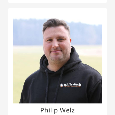
Philip Welz
Philip ist unser Cloud Solution Architect. Als
zertifizierter Kubernetes-Experte (CKA &CKAD),
Azure MVP und GitLab Hero liegt sein Fokus auf
Kubernetes, CI/CD, GitOps und Infrastructure-as-
Code. Philip ist regelmäßig auf Konferenzen &
Meetups sowie auf Community-Veranstaltungen
zu finden.
Philip Welz