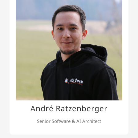
André Ratzenberger
André, unser Senior .NET Software- und AI
Architect, besitzt umfassendes Wissen sowie
spezialisierte Zertifizierungen in Azure und Cloud-
Sicherheit. Er bietet bewährte Lösungen für
komplexe Herausforderungen und ist ein
versierter Experte in modernen KI-Technologien
wie ChatGPT. Seine Vielseitigkeit erstreckt sich
zudem auf Cloud-Computing und DevOps.
André Ratzenberger
Senior Software & AI Architect