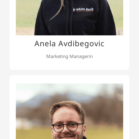
der Online- Präsenz (Website, SEO und Social
Media Marketing, PR) gehören zu ihrem
Aufgabengebiet.
Anela Avdibegovic
Marketing Managerin
Marco Schmidl
Kubernetes
und
Platform
unior
Marco ist unser J
und
Kubernetes
Engineer. Sein Fokus liegt auf