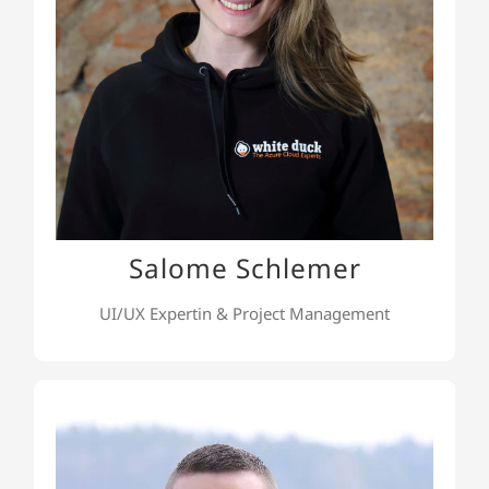
(UXQB® Certified Professional for Usability and
User Experience (CPUX-F)) und nutzt UX-
Methoden und Vorgehensweisen, um Lösungen
entsprechend der Bedürfnisse der Nutzer zu
entwickeln. Dieses Wissen verwendet sie
außerdem in ihrem zweiten Gebiet dem
Projektmanagement.
Salome Schlemer
UI/UX Expertin & Project Management