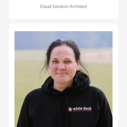
Cloud Solution Architect
Valentina Hermann
Valentina ist WD Test Managerin & Platform
Engineer mit mehr als 12 Jahren Berufserfahrung
und Mitarbeit in (inter)nationalen Projekten. Sie
ist die ISTQB® zertifizierte Testerin (Advanced
Level Technical Test Analyst). Zu ihren Aufgaben
in Projekten zählen funktionale, nichtfunktionale
Tests, Testautomatisierung.