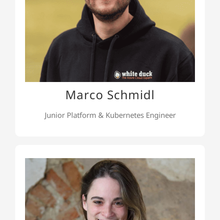
. Zusätzlich
IaC
und
-Methoden wie CI/CD
DevOps
erweitert Marco sein Wissen durch einen
und
DevOps
Masterstudiengang im Fachbereich
Cloud-Computing.
Marco Schmidl
Junior Platform & Kubernetes Engineer
Salome Schlemer
Salome ist unsere User Experience Designerin