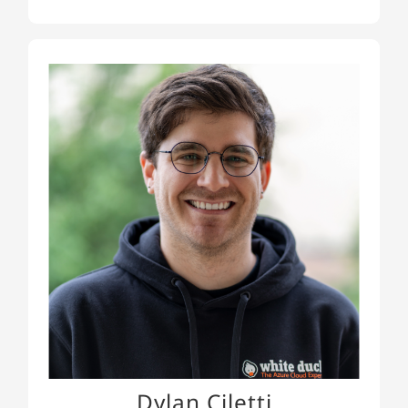
Dylan Ciletti
Dylan ist als Software Engineer tätig und
entwickelt mit Leidenschaft Software in C#/.NET
und Python, um gewachsene Systeme auf ein
neues Level zu bringen. Sein Fokus liegt auf
sauberem Code und smarten Lösungen –
besonders dort, wo moderne Technologien wie
CI/CD und KI echten Mehrwert schaffen.
Dylan Ciletti