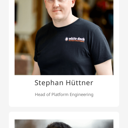
Stephan ist unser Head of Platform Engineering &
Kubernetes Engineer. Mit einem Hintergrund als
Softwareentwickler versteht er die Synergien
zwischen Dev und Ops wie kaum ein anderer.
Neben seinen Zertifizierungen als Certified
Kubernetes Application Developer und HashiCorp
Terraform Associate zeichnet er sich durch seine
Expertise in Azure DevOps und GitLab aus.
Stephan Hüttner
Head of Platform Engineering