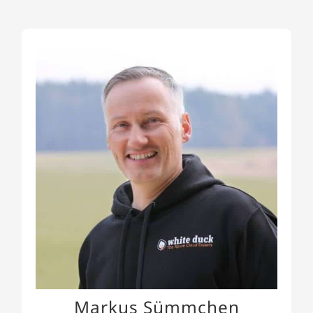
Markus Sümmchen
Die Schwerpunkte von Markus liegen in der
Einführung von DevOps Methoden und agilen
Projektmanagement-Verfahren wie SCRUM, sowie
in der Konzeption von Software-Lösungen bis hin
zu dessen Marktreife.
Markus Sümmchen