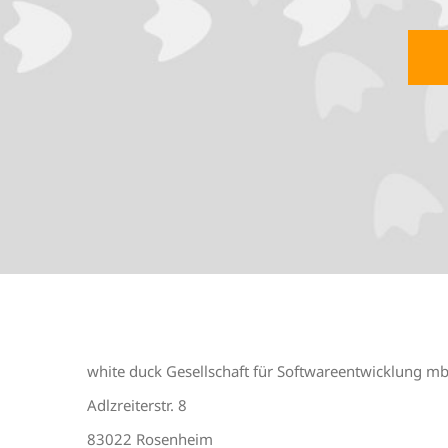
white duck Gesellschaft für Softwareentwicklung m
Adlzreiterstr. 8
83022 Rosenheim