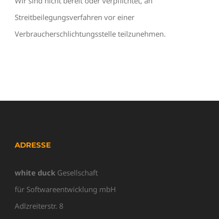
Wir sind nicht bereit oder verpflichtet, an
Streitbeilegungsverfahren vor einer
Verbraucherschlichtungsstelle teilzunehmen.
ADRESSE
white duck
Gesellschaft
für Softwareentwicklung mbH
Adlzreiterstr. 8