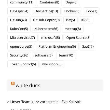
community
(11)
Container
(8)
Dapr
(6)
DevOps
(54)
DevSecOps
(13)
Docker
(5)
Flock
(7)
GitHub
(43)
GitHub Copilot
(9)
ISV
(5)
KI
(23)
KubeCon
(5)
Kubernetes
(66)
meetup
(8)
Microservices
(7)
microsoft
(5)
Open Source
(8)
opensource
(5)
Platform Engineering
(6)
SaaS
(7)
Security
(26)
software
(5)
team
(10)
Token Control
(6)
workshop
(5)
white duck
Unser Team kurz vorgestellt – Eva Kallrath