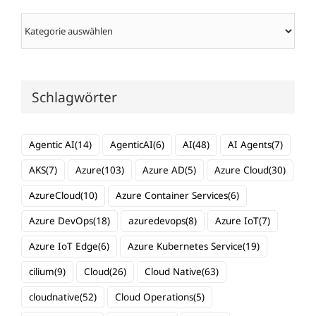
Kategorien
Schlagwörter
Agentic AI
(14)
AgenticAI
(6)
AI
(48)
AI Agents
(7)
AKS
(7)
Azure
(103)
Azure AD
(5)
Azure Cloud
(30)
AzureCloud
(10)
Azure Container Services
(6)
Azure DevOps
(18)
azuredevops
(8)
Azure IoT
(7)
Azure IoT Edge
(6)
Azure Kubernetes Service
(19)
cilium
(9)
Cloud
(26)
Cloud Native
(63)
cloudnative
(52)
Cloud Operations
(5)