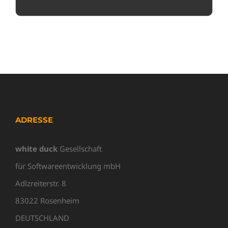
ADRESSE
white duck
Gesellschaft
für Softwareentwicklung mbH
Adlzreiterstr. 8
83022 Rosenheim
DEUTSCHLAND