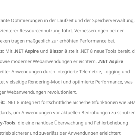
fikante Optimierungen in der Laufzeit und der Speicherverwaltung,
izienterer Ressourcennutzung führt. Verbesserungen bei der
heken tragen maßgeblich zur erhöhten Performance bei.
ks
: Mit
.NET Aspire
und
Blazor 8
stellt .NET 8 neue Tools bereit, d
 sowie moderner Webanwendungen erleichtern.
.NET Aspire
teilter Anwendungen durch integrierte Telemetrie, Logging und
tet vielseitige Rendering-Modi und optimierte Performance, was
iger Webanwendungen revolutioniert.
it
: .NET 8 integriert fortschrittliche Sicherheitsfunktionen wie SH
ndards, um Anwendungen vor aktuellen Bedrohungen zu schützen
y-Tools
, die eine nahtlose Überwachung und Fehlerbehebung
rieb sicherer und zuverlässiger Anwendungen erleichtert