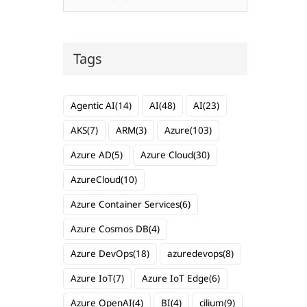
Tags
Agentic AI
(14)
AI
(48)
AI
(23)
AKS
(7)
ARM
(3)
Azure
(103)
Azure AD
(5)
Azure Cloud
(30)
AzureCloud
(10)
Azure Container Services
(6)
Azure Cosmos DB
(4)
Azure DevOps
(18)
azuredevops
(8)
Azure IoT
(7)
Azure IoT Edge
(6)
Azure OpenAI
(4)
BI
(4)
cilium
(9)