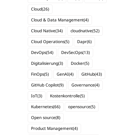
Cloud
(26)
Cloud & Data Management
(4)
Cloud Native
(34)
cloudnative
(52)
Cloud Operations
(5)
Dapr
(6)
DevOps
(54)
DevSecOps
(13)
Digitalisierung
(3)
Docker
(5)
FinOps
(5)
GenAI
(4)
GitHub
(43)
GitHub Copilot
(9)
Governance
(4)
IoT
(3)
Kostenkontrolle
(5)
Kubernetes
(66)
opensource
(5)
Open source
(8)
Product Management
(4)