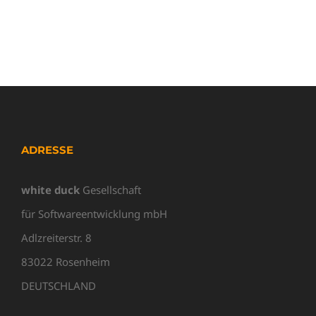
ADRESSE
white duck
Gesellschaft
für Softwareentwicklung mbH
Adlzreiterstr. 8
83022 Rosenheim
DEUTSCHLAND