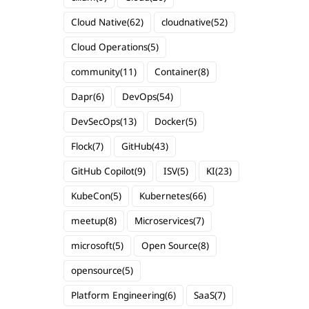
Cloud Native
(62)
cloudnative
(52)
Cloud Operations
(5)
community
(11)
Container
(8)
Dapr
(6)
DevOps
(54)
DevSecOps
(13)
Docker
(5)
Flock
(7)
GitHub
(43)
GitHub Copilot
(9)
ISV
(5)
KI
(23)
KubeCon
(5)
Kubernetes
(66)
meetup
(8)
Microservices
(7)
microsoft
(5)
Open Source
(8)
opensource
(5)
Platform Engineering
(6)
SaaS
(7)