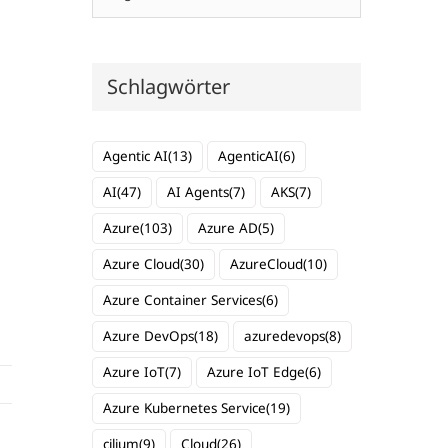
Schlagwörter
Agentic AI
(13)
AgenticAI
(6)
AI
(47)
AI Agents
(7)
AKS
(7)
Azure
(103)
Azure AD
(5)
Azure Cloud
(30)
AzureCloud
(10)
Azure Container Services
(6)
Azure DevOps
(18)
azuredevops
(8)
Azure IoT
(7)
Azure IoT Edge
(6)
Azure Kubernetes Service
(19)
cilium
(9)
Cloud
(26)