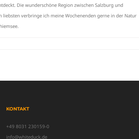
entdeckt. Die wunderschöne Region zwischen Salzburg und
 Am liebsten verbringe ich meine Wochenenden gerne in der Natur
hiemsee.
KONTAKT
+49 8031 230159-0
info@whiteduck.de