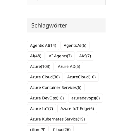
Schlagwörter
Agentic AI
(14)
AgenticAI
(6)
AI
(48)
AI Agents
(7)
AKS
(7)
Azure
(103)
Azure AD
(5)
Azure Cloud
(30)
AzureCloud
(10)
Azure Container Services
(6)
Azure DevOps
(18)
azuredevops
(8)
Azure IoT
(7)
Azure IoT Edge
(6)
Azure Kubernetes Service
(19)
cilium
(9)
Cloud
(26)