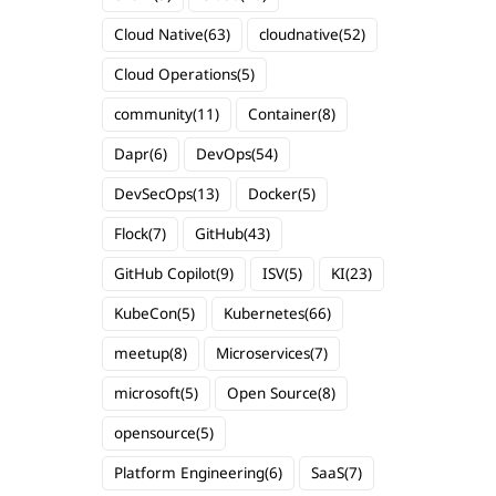
Cloud Native
(63)
cloudnative
(52)
Cloud Operations
(5)
community
(11)
Container
(8)
Dapr
(6)
DevOps
(54)
DevSecOps
(13)
Docker
(5)
Flock
(7)
GitHub
(43)
GitHub Copilot
(9)
ISV
(5)
KI
(23)
KubeCon
(5)
Kubernetes
(66)
meetup
(8)
Microservices
(7)
microsoft
(5)
Open Source
(8)
opensource
(5)
Platform Engineering
(6)
SaaS
(7)