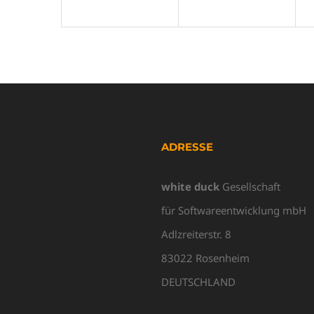
ADRESSE
white duck
Gesellschaft
für Softwareentwicklung mbH
Adlzreiterstr. 8
83022 Rosenheim
DEUTSCHLAND