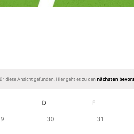
ür diese Ansicht gefunden. Hier geht es zu den
nächsten bevor
Hinweis
MITTWOCH
D
DONNERSTAG
F
FREITAG
0
0
0
29
30
31
eranstaltungen,
Veranstaltungen,
Veranstaltu