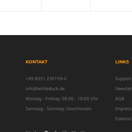
KONTAKT
LINKS
+49 8031 230159-0
Support
info@whiteduck.de
Newslet
Montag - Freitag: 08:00 - 18:00 Uhr
AGB
Samstag - Sonntag: Geschlossen
Impres
Datensc