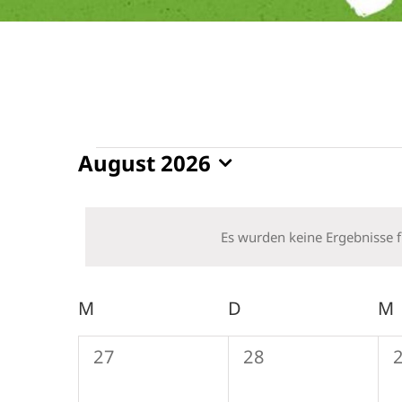
Veranstaltungen
August 2026
Datum
wählen.
Es wurden keine Ergebnisse f
Kalender
M
MONTAG
D
DIENSTAG
M
von
0
0
27
28
Veranstaltungen
Veranstaltungen,
Veranstaltungen,
V