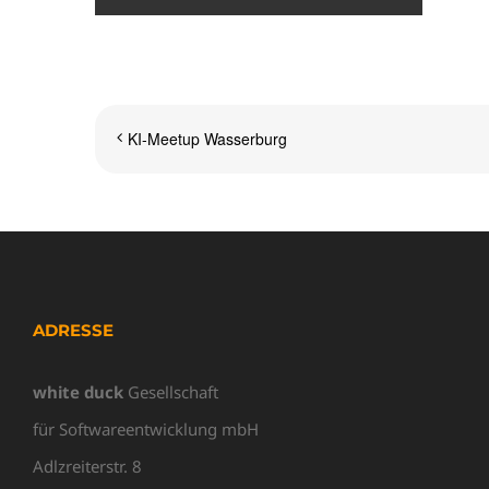
KI-Meetup Wasserburg
ADRESSE
white duck
Gesellschaft
für Softwareentwicklung mbH
Adlzreiterstr. 8