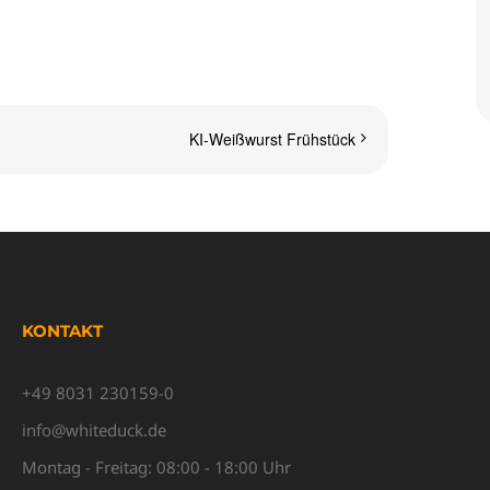
KI-Weißwurst Frühstück
KONTAKT
+49 8031 230159-0
info@whiteduck.de
Montag - Freitag: 08:00 - 18:00 Uhr