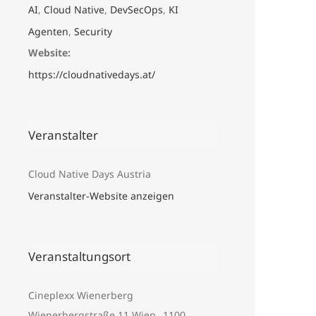
AI
,
Cloud Native
,
DevSecOps
,
KI
Agenten
,
Security
Website:
https://cloudnativedays.at/
Veranstalter
Cloud Native Days Austria
Veranstalter-Website anzeigen
Veranstaltungsort
Cineplexx Wienerberg
Wienerbergstraße 11
Wien
1100