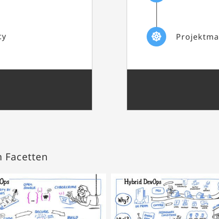
ty
Projektm
n Facetten