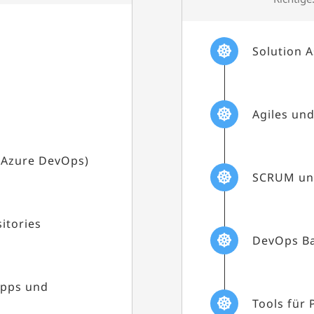
Solution 
Agiles un
 Azure DevOps)
SCRUM un
itories
DevOps Ba
Apps und
Tools für