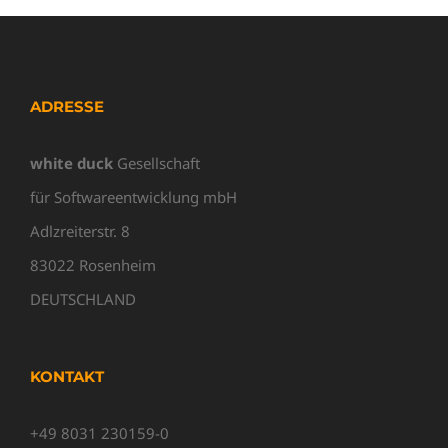
ADRESSE
white duck
Gesellschaft
für Softwareentwicklung mbH
Adlzreiterstr. 8
83022 Rosenheim
DEUTSCHLAND
KONTAKT
+49 8031 230159-0