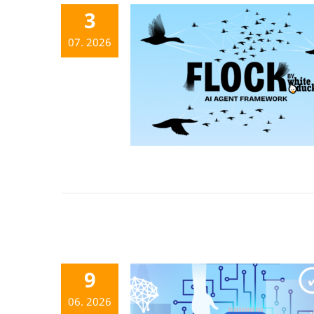
3
07. 2026
9
06. 2026