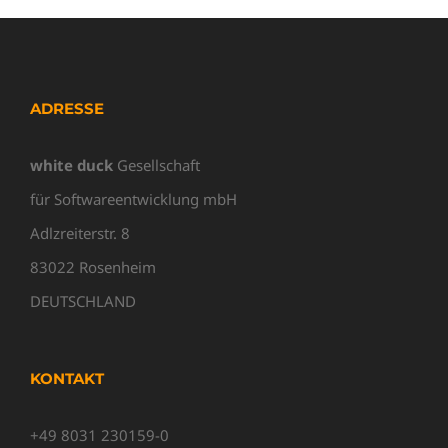
ADRESSE
white duck
Gesellschaft
für Softwareentwicklung mbH
Adlzreiterstr. 8
83022 Rosenheim
DEUTSCHLAND
KONTAKT
+49 8031 230159-0