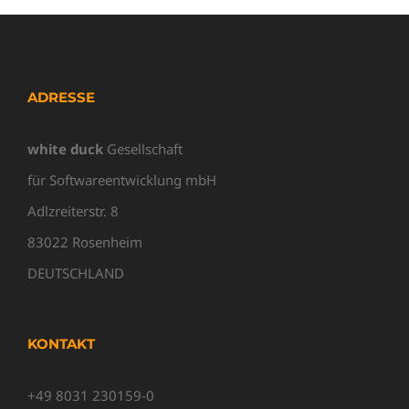
ADRESSE
white duck
Gesellschaft
für Softwareentwicklung mbH
Adlzreiterstr. 8
83022 Rosenheim
DEUTSCHLAND
KONTAKT
+49 8031 230159-0