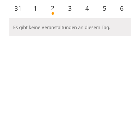
Veranstaltungen
Veranstaltungen
Veranstaltungen
Veranstaltungen
Veranstaltungen
Veranstaltu
Verans
1
0
0
2
0
0
0
0
31
1
3
4
5
6
Veranstaltung
Veranstaltungen
Veranstaltungen
Veranstaltungen
Veranstaltungen
Veranstalt
Veran
Es gibt keine Veranstaltungen an diesem Tag.
Hinweis