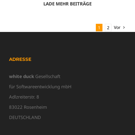
LADE MEHR BEITRÄGE
Vor
1
2
ADRESSE
white duck
Gesellschaft
für Softwareentwicklung mbH
Adlzreiterstr. 8
83022 Rosenheim
DEUTSCHLAND