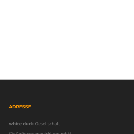
ADRESSE
white duck
Gesellschaft
für Softwareentwicklung mbH