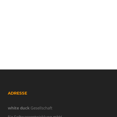
ADRESSE
white duck
Gesellschaft
für Softwareentwicklung mbH