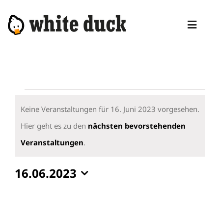
Zum
Inhalt
Toggl
springen
Naviga
HOME
KOMPETENZEN
Veranstaltungen
DIENSTLEISTUNGEN
für
Keine Veranstaltungen für 16. Juni 2023 vorgesehen.
16.
Hier geht es zu den
nächsten bevorstehenden
MANAGED SERVICES
Hinweis
Juni
Veranstaltungen
.
PRODUKTE
2023
16.06.2023
BLOG
Datum
ABOUT
wählen.