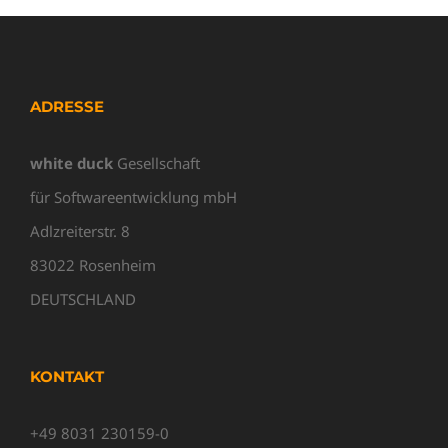
ADRESSE
white duck
Gesellschaft
für Softwareentwicklung mbH
Adlzreiterstr. 8
83022 Rosenheim
DEUTSCHLAND
KONTAKT
+49 8031 230159-0