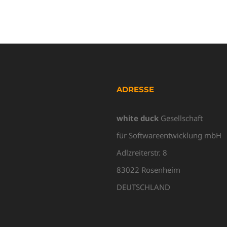
ADRESSE
white duck
Gesellschaft
für Softwareentwicklung mbH
Adlzreiterstr. 8
83022 Rosenheim
DEUTSCHLAND