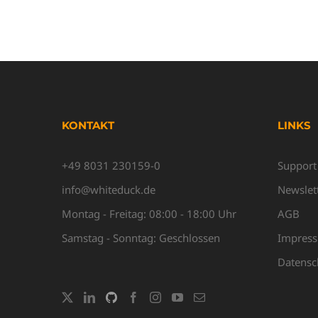
KONTAKT
LINKS
+49 8031 230159-0
Support
info@whiteduck.de
Newslet
Montag - Freitag: 08:00 - 18:00 Uhr
AGB
Samstag - Sonntag: Geschlossen
Impres
Datensc