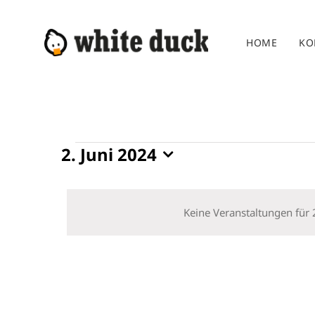
Zum
Inhalt
HOME
KO
springen
Veranstaltungen
2. Juni 2024
Datum
für
wählen.
2.
Keine Veranstaltungen für 
Juni
2024