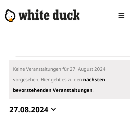
Zum
Inhalt
Toggl
springen
Naviga
HOME
KOMPETENZEN
Veranstaltungen
DIENSTLEISTUNGEN
für
Keine Veranstaltungen für 27. August 2024
27.
vorgesehen. Hier geht es zu den
nächsten
MANAGED SERVICES
Hinweis
August
bevorstehenden Veranstaltungen
.
PRODUKTE
2024
27.08.2024
BLOG
Datum
ABOUT
wählen.