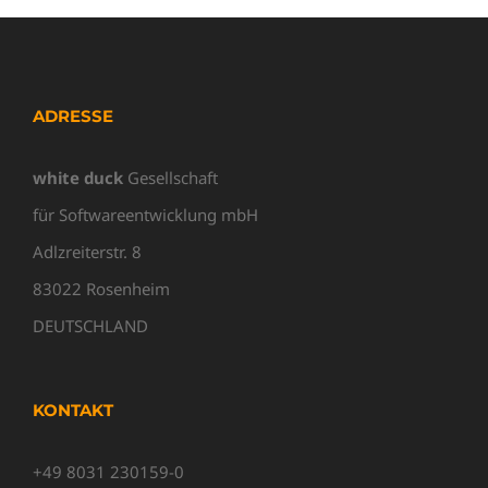
ADRESSE
white duck
Gesellschaft
für Softwareentwicklung mbH
Adlzreiterstr. 8
83022 Rosenheim
DEUTSCHLAND
KONTAKT
+49 8031 230159-0