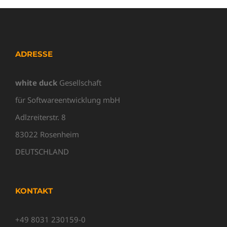
ADRESSE
white duck
Gesellschaft
für Softwareentwicklung mbH
Adlzreiterstr. 8
83022 Rosenheim
DEUTSCHLAND
KONTAKT
+49 8031 230159-0