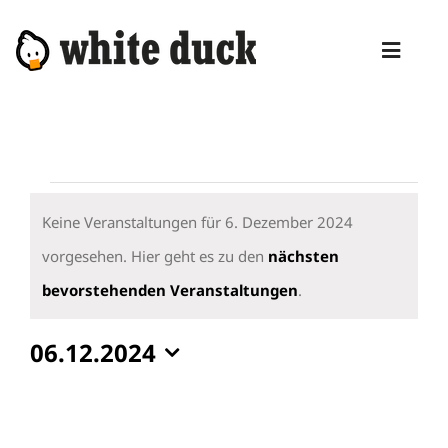
Zum
Inhalt
Toggl
springen
Naviga
HOME
KOMPETENZEN
Veranstaltungen
DIENSTLEISTUNGEN
für
Keine Veranstaltungen für 6. Dezember 2024
6.
vorgesehen. Hier geht es zu den
nächsten
MANAGED SERVICES
Hinweis
Dezember
bevorstehenden Veranstaltungen
.
PRODUKTE
2024
06.12.2024
BLOG
Datum
ABOUT
wählen.