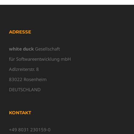
ADRESSE
white duck
Gesellschaft
für Softwareentwicklung mbH
Adlzreiterstr. 8
83022 Rosenheim
DEUTSCHLAND
KONTAKT
+49 8031 230159-0