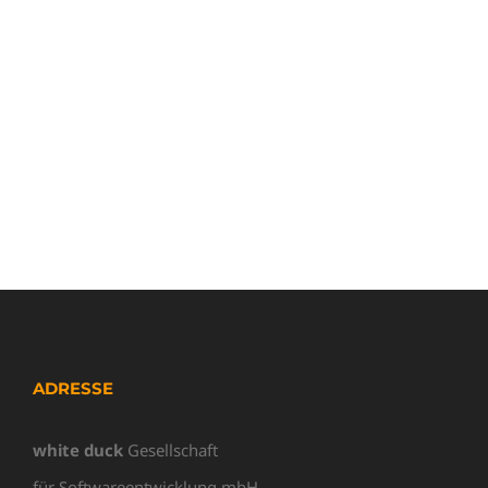
ADRESSE
white duck
Gesellschaft
für Softwareentwicklung mbH