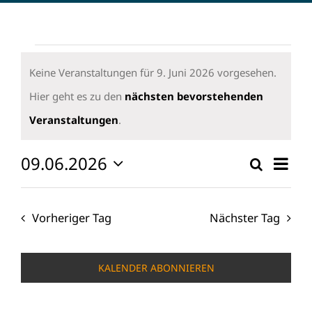
Veranstaltungen
für
Keine Veranstaltungen für 9. Juni 2026 vorgesehen.
9.
Hier geht es zu den
nächsten bevorstehenden
Hinweis
Juni
Veranstaltungen
.
2026
09.06.2026
Vera
Suche
Verans
Tag
Ansi
Datum
Suche
wählen.
Navi
und
Vorheriger Tag
Nächster Tag
Ansicht
Naviga
KALENDER ABONNIEREN