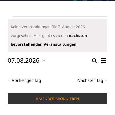
Veranstaltungen
für
Keine Veranstaltungen für 7. August 2026
7.
vorgesehen. Hier geht es zu den
nächsten
Hinweis
August
bevorstehenden Veranstaltungen
.
2026
07.08.2026
Vera
Suche
Verans
Tag
Ansi
Datum
Suche
wählen.
Navi
und
Vorheriger Tag
Nächster Tag
Ansicht
Naviga
KALENDER ABONNIEREN