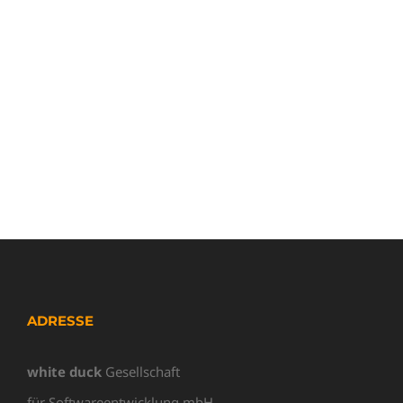
ADRESSE
white duck
Gesellschaft
für Softwareentwicklung mbH