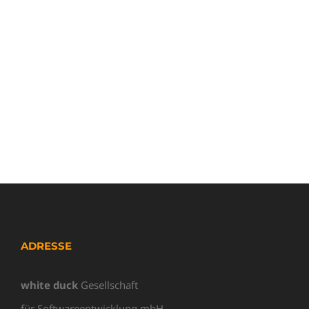
ADRESSE
white duck
Gesellschaft
für Softwareentwicklung mbH