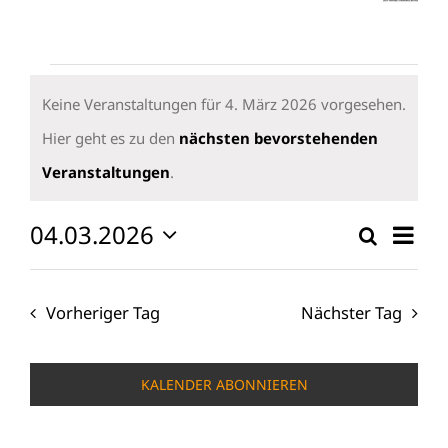
Veranstaltungen
für
Keine Veranstaltungen für 4. März 2026 vorgesehen.
4.
Hier geht es zu den
nächsten bevorstehenden
Hinweis
März
Veranstaltungen
.
2026
04.03.2026
Vera
Suche
Verans
Tag
Ansi
Datum
Suche
wählen.
Navi
und
Vorheriger Tag
Nächster Tag
Ansicht
Naviga
KALENDER ABONNIEREN