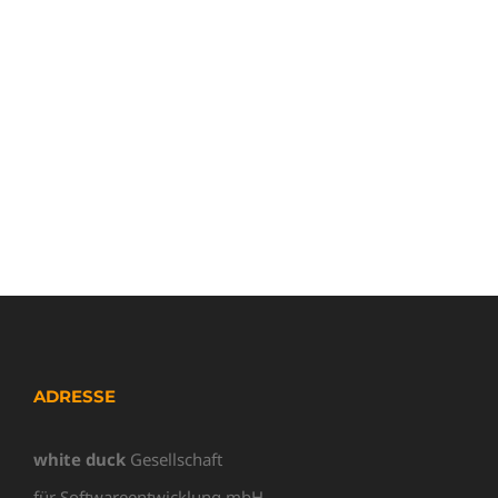
ADRESSE
white duck
Gesellschaft
für Softwareentwicklung mbH