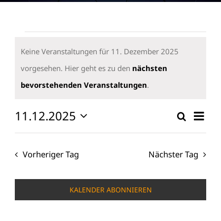
Veranstaltungen
für
Keine Veranstaltungen für 11. Dezember 2025
11.
vorgesehen. Hier geht es zu den
nächsten
Hinweis
Dezember
bevorstehenden Veranstaltungen
.
2025
11.12.2025
Vera
Suche
Verans
Tag
Ansi
Datum
Suche
wählen.
Navi
und
Vorheriger Tag
Nächster Tag
Ansicht
Naviga
KALENDER ABONNIEREN