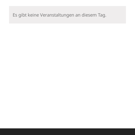
Veranstaltungen
Veranstaltungen
Veranstaltungen
Veranstaltungen
Veranstaltungen
Veranstalt
Veran
Es gibt keine Veranstaltungen an diesem Tag.
Hinweis