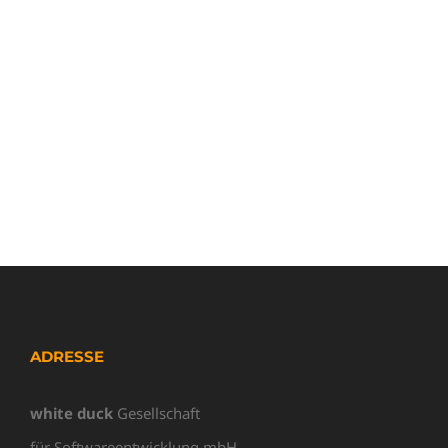
ADRESSE
white duck
Gesellschaft
für Softwareentwicklung mbH