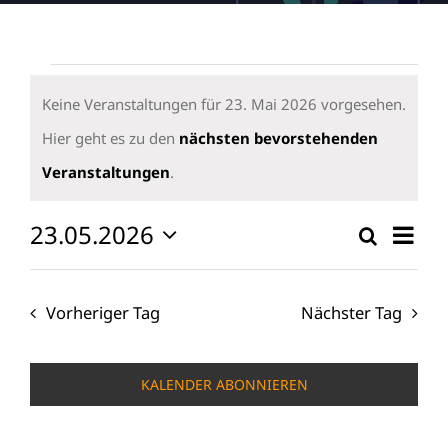
Veranstaltungen
für
Keine Veranstaltungen für 23. Mai 2026 vorgesehen.
23.
Hier geht es zu den
nächsten bevorstehenden
Hinweis
Mai
Veranstaltungen
.
2026
23.05.2026
Vera
Suche
Verans
Tag
Ansi
Datum
Suche
wählen.
Navi
und
Vorheriger Tag
Nächster Tag
Ansicht
Naviga
KALENDER ABONNIEREN