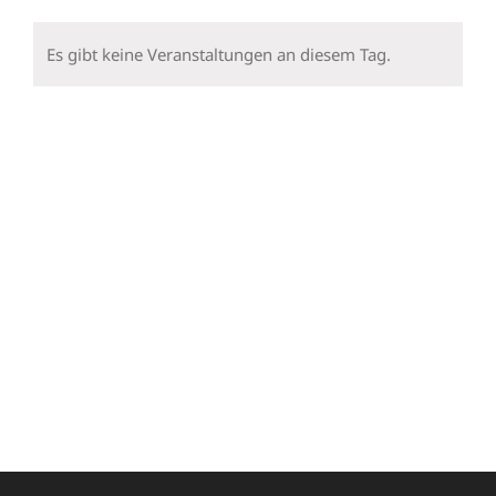
Veranstaltungen
Veranstaltungen
Veranstaltungen
Veranstaltungen
Veranstaltungen
Veranstalt
Veran
Es gibt keine Veranstaltungen an diesem Tag.
Hinweis