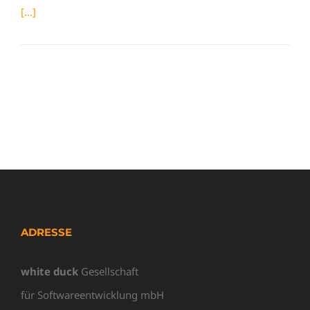
[...]
ADRESSE
white duck
Gesellschaft
für Softwareentwicklung mbH