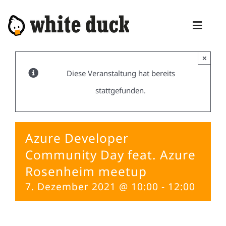
Zum
Inhalt
Toggl
springen
Naviga
×
HOME
Diese Veranstaltung hat bereits
KOMPETENZEN
stattgefunden.
DIENSTLEISTUNGEN
MANAGED SERVICES
Azure Developer
Community Day feat. Azure
PRODUKTE
Rosenheim meetup
BLOG
7. Dezember 2021 @ 10:00
-
12:00
ABOUT