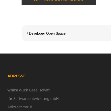
Developer Open Space
ADRESSE
white duck
Gesellschaft
für Softwareentwicklung mbH
Adlzreiterstr. 8