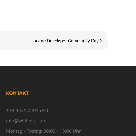
Azure Developer Community Day
KONTAKT
+49 8031 230159-0
info@whiteduck.de
Montag - Freitag: 08:00 - 18:00 Uhr