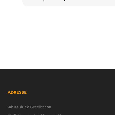
ADRESSE
white duck
Gesellschaft