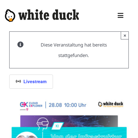
Zum
Inhalt
Toggl
springen
Naviga
×
HOME
Diese Veranstaltung hat bereits
KOMPETENZEN
stattgefunden.
DIENSTLEISTUNGEN
MANAGED SERVICES
Livestream
PRODUKTE
BLOG
ABOUT