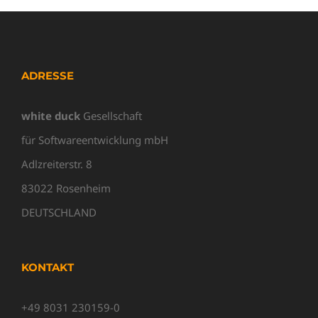
ADRESSE
white duck
Gesellschaft
für Softwareentwicklung mbH
Adlzreiterstr. 8
83022 Rosenheim
DEUTSCHLAND
KONTAKT
+49 8031 230159-0