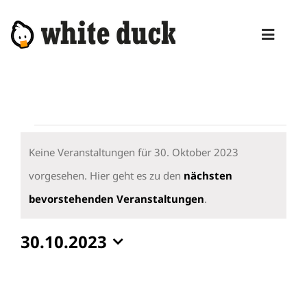
Zum
Inhalt
Toggl
springen
Naviga
HOME
KOMPETENZEN
Veranstaltungen
DIENSTLEISTUNGEN
für
Keine Veranstaltungen für 30. Oktober 2023
30.
vorgesehen. Hier geht es zu den
nächsten
MANAGED SERVICES
Hinweis
Oktober
bevorstehenden Veranstaltungen
.
PRODUKTE
2023
30.10.2023
BLOG
Datum
ABOUT
wählen.