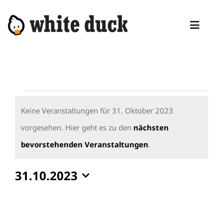
Zum
Inhalt
Toggl
springen
Naviga
HOME
KOMPETENZEN
Veranstaltungen
DIENSTLEISTUNGEN
für
Keine Veranstaltungen für 31. Oktober 2023
31.
vorgesehen. Hier geht es zu den
nächsten
MANAGED SERVICES
Hinweis
Oktober
bevorstehenden Veranstaltungen
.
PRODUKTE
2023
31.10.2023
BLOG
Datum
ABOUT
wählen.