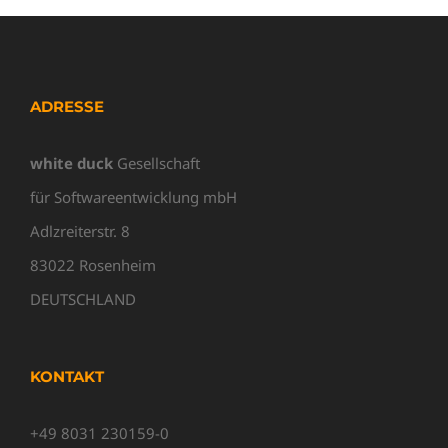
ADRESSE
white duck
Gesellschaft
für Softwareentwicklung mbH
Adlzreiterstr. 8
83022 Rosenheim
DEUTSCHLAND
KONTAKT
+49 8031 230159-0