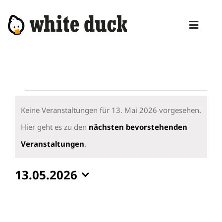
Zum
Inhalt
Toggl
springen
Naviga
HOME
KOMPETENZEN
Veranstaltungen
DIENSTLEISTUNGEN
für
Keine Veranstaltungen für 13. Mai 2026 vorgesehen.
13.
Hier geht es zu den
nächsten bevorstehenden
MANAGED SERVICES
Hinweis
Mai
Veranstaltungen
.
PRODUKTE
2026
13.05.2026
BLOG
Datum
ABOUT
wählen.